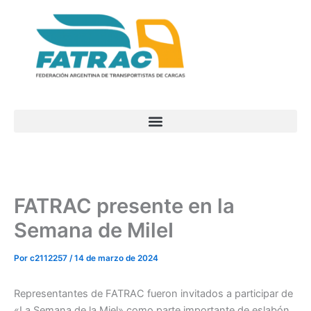
Ir
al
contenido
FATRAC presente en la
Semana de MileI
Por
c2112257
/
14 de marzo de 2024
Representantes de FATRAC fueron invitados a participar de
«La Semana de la Miel» como parte importante de eslabón